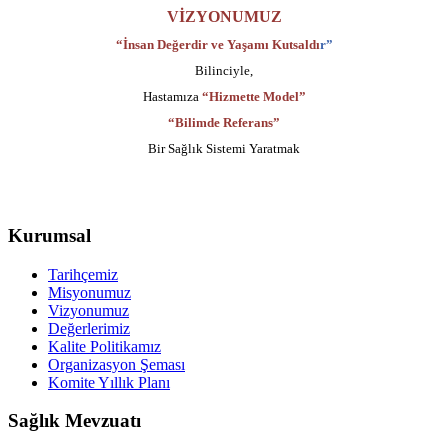
VİZYONUMUZ
“İnsan Değerdir ve Yaşamı Kutsaldı
r”
Bilinciyle,
Hastamıza
“Hizmette Model”
“Bilimde Referans”
Bir Sağlık Sistemi Yaratmak
Kurumsal
Tarihçemiz
Misyonumuz
Vizyonumuz
Değerlerimiz
Kalite Politikamız
Organizasyon Şeması
Komite Yıllık Planı
Sağlık Mevzuatı