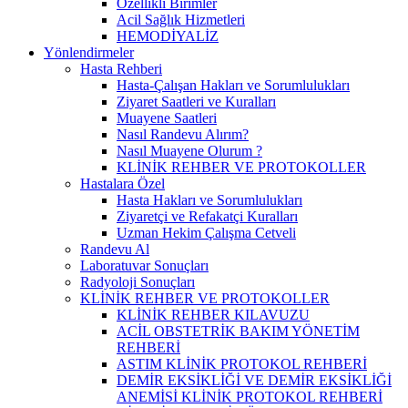
Özellikli Birimler
Acil Sağlık Hizmetleri
HEMODİYALİZ
Yönlendirmeler
Hasta Rehberi
Hasta-Çalışan Hakları ve Sorumlulukları
Ziyaret Saatleri ve Kuralları
Muayene Saatleri
Nasıl Randevu Alırım?
Nasıl Muayene Olurum ?
KLİNİK REHBER VE PROTOKOLLER
Hastalara Özel
Hasta Hakları ve Sorumlulukları
Ziyaretçi ve Refakatçi Kuralları
Uzman Hekim Çalışma Cetveli
Randevu Al
Laboratuvar Sonuçları
Radyoloji Sonuçları
KLİNİK REHBER VE PROTOKOLLER
KLİNİK REHBER KILAVUZU
ACİL OBSTETRİK BAKIM YÖNETİM
REHBERİ
ASTIM KLİNİK PROTOKOL REHBERİ
DEMİR EKSİKLİĞİ VE DEMİR EKSİKLİĞİ
ANEMİSİ KLİNİK PROTOKOL REHBERİ