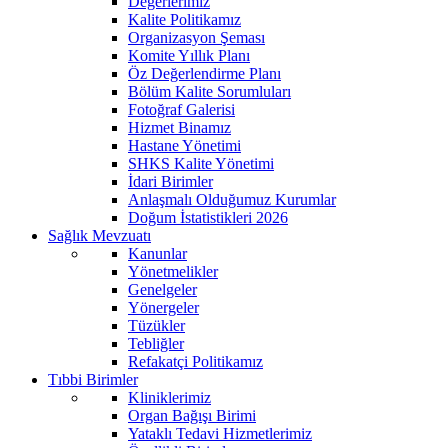
Değerlerimiz
Kalite Politikamız
Organizasyon Şeması
Komite Yıllık Planı
Öz Değerlendirme Planı
Bölüm Kalite Sorumluları
Fotoğraf Galerisi
Hizmet Binamız
Hastane Yönetimi
SHKS Kalite Yönetimi
İdari Birimler
Anlaşmalı Olduğumuz Kurumlar
Doğum İstatistikleri 2026
Sağlık Mevzuatı
Kanunlar
Yönetmelikler
Genelgeler
Yönergeler
Tüzükler
Tebliğler
Refakatçi Politikamız
Tıbbi Birimler
Kliniklerimiz
Organ Bağışı Birimi
Yataklı Tedavi Hizmetlerimiz