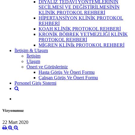
DİYALİZ TEDAVİ YÖNTEMLERININ
SEÇİLMESİ VE DEĞİŞTİRİLMESİNİN
KLİNİK PROTOKOL REHBERİ
HİPERTANSİYON KLİNİK PROTOKOL
REHBERİ
KOAH KLİNİK PROTOKOL REHBERİ
KRONİK BÖBREK YETMEZLİĞİ KLİNİK
PROTOKOL REHBERİ
MİGREN KLİNİk PROTOKOL REHBERİ
İletişim & Ulaşım
İletişim
Ulaşım
Öneri ve Görüşleriniz
Hasta Görüş Ve Öneri Formu
Çalışan Görüş Ve Öneri Formu
Personel Giriş Sistemi
Vizyonumuz
22 Mart 2020