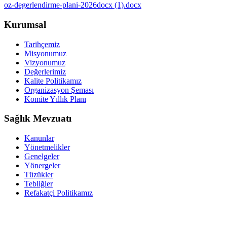
oz-degerlendirme-plani-2026docx (1).docx
Kurumsal
Tarihçemiz
Misyonumuz
Vizyonumuz
Değerlerimiz
Kalite Politikamız
Organizasyon Şeması
Komite Yıllık Planı
Sağlık Mevzuatı
Kanunlar
Yönetmelikler
Genelgeler
Yönergeler
Tüzükler
Tebliğler
Refakatçi Politikamız