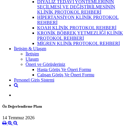
DİYALİZ TEDAVİ YÖNTEMLERININ
SEÇİLMESİ VE DEĞİŞTİRİLMESİNİN
KLİNİK PROTOKOL REHBERİ
HİPERTANSİYON KLİNİK PROTOKOL
REHBERİ
KOAH KLİNİK PROTOKOL REHBERİ
KRONİK BÖBREK YETMEZLİĞİ KLİNİK
PROTOKOL REHBERİ
MİGREN KLİNİk PROTOKOL REHBERİ
İletişim & Ulaşım
İletişim
Ulaşım
Öneri ve Görüşleriniz
Hasta Görüş Ve Öneri Formu
Çalışan Görüş Ve Öneri Formu
Personel Giriş Sistemi
Öz Değerlendirme Planı
14 Temmuz 2026