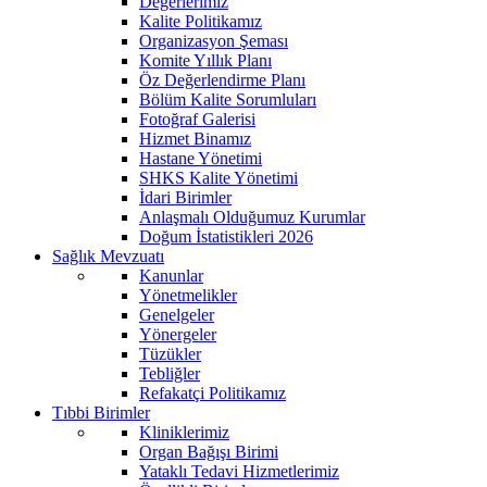
Değerlerimiz
Kalite Politikamız
Organizasyon Şeması
Komite Yıllık Planı
Öz Değerlendirme Planı
Bölüm Kalite Sorumluları
Fotoğraf Galerisi
Hizmet Binamız
Hastane Yönetimi
SHKS Kalite Yönetimi
İdari Birimler
Anlaşmalı Olduğumuz Kurumlar
Doğum İstatistikleri 2026
Sağlık Mevzuatı
Kanunlar
Yönetmelikler
Genelgeler
Yönergeler
Tüzükler
Tebliğler
Refakatçi Politikamız
Tıbbi Birimler
Kliniklerimiz
Organ Bağışı Birimi
Yataklı Tedavi Hizmetlerimiz