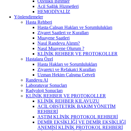
Özellikli Birimler
Acil Sağlık Hizmetleri
HEMODİYALİZ
Yönlendirmeler
Hasta Rehberi
Hasta-Çalışan Hakları ve Sorumlulukları
Ziyaret Saatleri ve Kuralları
Muayene Saatleri
Nasıl Randevu Alırım?
Nasıl Muayene Olurum ?
KLİNİK REHBER VE PROTOKOLLER
Hastalara Özel
Hasta Hakları ve Sorumlulukları
Ziyaretçi ve Refakatçi Kuralları
Uzman Hekim Çalışma Cetveli
Randevu Al
Laboratuvar Sonuçları
Radyoloji Sonuçları
KLİNİK REHBER VE PROTOKOLLER
KLİNİK REHBER KILAVUZU
ACİL OBSTETRİK BAKIM YÖNETİM
REHBERİ
ASTIM KLİNİK PROTOKOL REHBERİ
DEMİR EKSİKLİĞİ VE DEMİR EKSİKLİĞİ
ANEMİSİ KLİNİK PROTOKOL REHBERİ