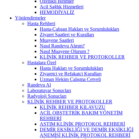
Özellikli Birimler
Acil Sağlık Hizmetleri
HEMODİYALİZ
Yönlendirmeler
Hasta Rehberi
Hasta-Çalışan Hakları ve Sorumlulukları
Ziyaret Saatleri ve Kuralları
Muayene Saatleri
Nasıl Randevu Alırım?
Nasıl Muayene Olurum ?
KLİNİK REHBER VE PROTOKOLLER
Hastalara Özel
Hasta Hakları ve Sorumlulukları
Ziyaretçi ve Refakatçi Kuralları
Uzman Hekim Çalışma Cetveli
Randevu Al
Laboratuvar Sonuçları
Radyoloji Sonuçları
KLİNİK REHBER VE PROTOKOLLER
KLİNİK REHBER KILAVUZU
ACİL OBSTETRİK BAKIM YÖNETİM
REHBERİ
ASTIM KLİNİK PROTOKOL REHBERİ
DEMİR EKSİKLİĞİ VE DEMİR EKSİKLİĞİ
ANEMİSİ KLİNİK PROTOKOL REHBERİ