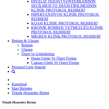
DİYALİZ TEDAVİ YÖNTEMLERININ
SEÇİLMESİ VE DEĞİŞTİRİLMESİNİN
KLİNİK PROTOKOL REHBERİ
HİPERTANSİYON KLİNİK PROTOKOL
REHBERİ
KOAH KLİNİK PROTOKOL REHBERİ
KRONİK BÖBREK YETMEZLİĞİ KLİNİK
PROTOKOL REHBERİ
MİGREN KLİNİk PROTOKOL REHBERİ
İletişim & Ulaşım
İletişim
Ulaşım
Öneri ve Görüşleriniz
Hasta Görüş Ve Öneri Formu
Çalışan Görüş Ve Öneri Formu
Personel Giriş Sistemi
Kurumsal
İdari Birimler
Teknik Hizmetler Birimi
Teknik Hizmetler Birimi