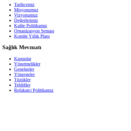
Tarihçemiz
Misyonumuz
Vizyonumuz
Değerlerimiz
Kalite Politikamız
Organizasyon Şeması
Komite Yıllık Planı
Sağlık Mevzuatı
Kanunlar
Yönetmelikler
Genelgeler
Yönergeler
Tüzükler
Tebliğler
Refakatçi Politikamız