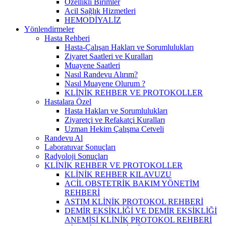
Özellikli Birimler
Acil Sağlık Hizmetleri
HEMODİYALİZ
Yönlendirmeler
Hasta Rehberi
Hasta-Çalışan Hakları ve Sorumlulukları
Ziyaret Saatleri ve Kuralları
Muayene Saatleri
Nasıl Randevu Alırım?
Nasıl Muayene Olurum ?
KLİNİK REHBER VE PROTOKOLLER
Hastalara Özel
Hasta Hakları ve Sorumlulukları
Ziyaretçi ve Refakatçi Kuralları
Uzman Hekim Çalışma Cetveli
Randevu Al
Laboratuvar Sonuçları
Radyoloji Sonuçları
KLİNİK REHBER VE PROTOKOLLER
KLİNİK REHBER KILAVUZU
ACİL OBSTETRİK BAKIM YÖNETİM
REHBERİ
ASTIM KLİNİK PROTOKOL REHBERİ
DEMİR EKSİKLİĞİ VE DEMİR EKSİKLİĞİ
ANEMİSİ KLİNİK PROTOKOL REHBERİ