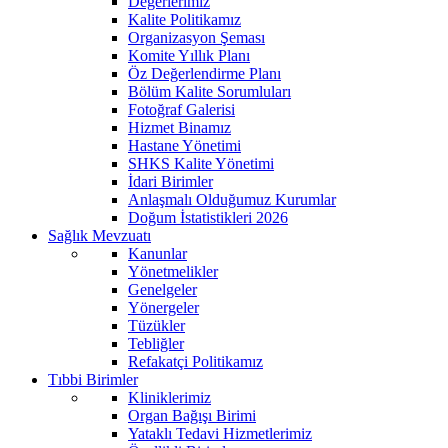
Değerlerimiz
Kalite Politikamız
Organizasyon Şeması
Komite Yıllık Planı
Öz Değerlendirme Planı
Bölüm Kalite Sorumluları
Fotoğraf Galerisi
Hizmet Binamız
Hastane Yönetimi
SHKS Kalite Yönetimi
İdari Birimler
Anlaşmalı Olduğumuz Kurumlar
Doğum İstatistikleri 2026
Sağlık Mevzuatı
Kanunlar
Yönetmelikler
Genelgeler
Yönergeler
Tüzükler
Tebliğler
Refakatçi Politikamız
Tıbbi Birimler
Kliniklerimiz
Organ Bağışı Birimi
Yataklı Tedavi Hizmetlerimiz