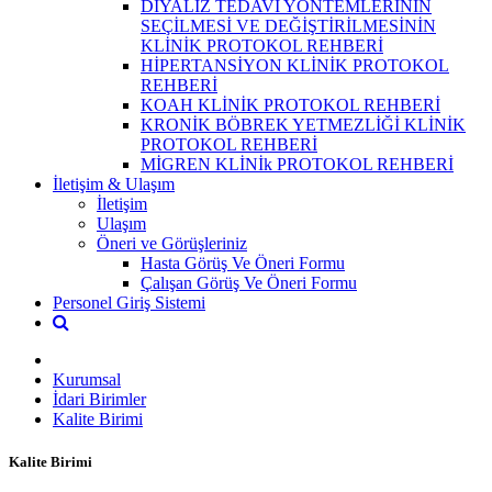
DİYALİZ TEDAVİ YÖNTEMLERININ
SEÇİLMESİ VE DEĞİŞTİRİLMESİNİN
KLİNİK PROTOKOL REHBERİ
HİPERTANSİYON KLİNİK PROTOKOL
REHBERİ
KOAH KLİNİK PROTOKOL REHBERİ
KRONİK BÖBREK YETMEZLİĞİ KLİNİK
PROTOKOL REHBERİ
MİGREN KLİNİk PROTOKOL REHBERİ
İletişim & Ulaşım
İletişim
Ulaşım
Öneri ve Görüşleriniz
Hasta Görüş Ve Öneri Formu
Çalışan Görüş Ve Öneri Formu
Personel Giriş Sistemi
Kurumsal
İdari Birimler
Kalite Birimi
Kalite Birimi