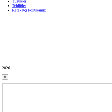
Tüzükler
Tebliğler
Refakatçi Politikamız
2026
×