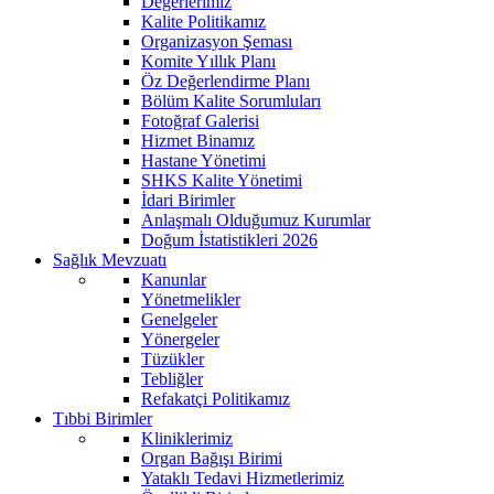
Değerlerimiz
Kalite Politikamız
Organizasyon Şeması
Komite Yıllık Planı
Öz Değerlendirme Planı
Bölüm Kalite Sorumluları
Fotoğraf Galerisi
Hizmet Binamız
Hastane Yönetimi
SHKS Kalite Yönetimi
İdari Birimler
Anlaşmalı Olduğumuz Kurumlar
Doğum İstatistikleri 2026
Sağlık Mevzuatı
Kanunlar
Yönetmelikler
Genelgeler
Yönergeler
Tüzükler
Tebliğler
Refakatçi Politikamız
Tıbbi Birimler
Kliniklerimiz
Organ Bağışı Birimi
Yataklı Tedavi Hizmetlerimiz