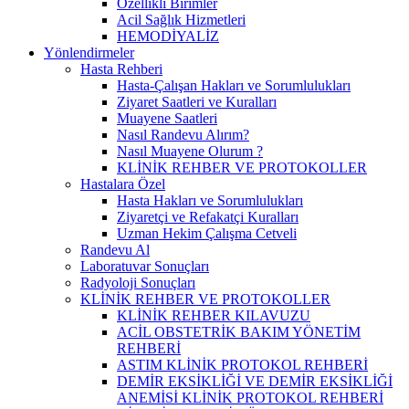
Özellikli Birimler
Acil Sağlık Hizmetleri
HEMODİYALİZ
Yönlendirmeler
Hasta Rehberi
Hasta-Çalışan Hakları ve Sorumlulukları
Ziyaret Saatleri ve Kuralları
Muayene Saatleri
Nasıl Randevu Alırım?
Nasıl Muayene Olurum ?
KLİNİK REHBER VE PROTOKOLLER
Hastalara Özel
Hasta Hakları ve Sorumlulukları
Ziyaretçi ve Refakatçi Kuralları
Uzman Hekim Çalışma Cetveli
Randevu Al
Laboratuvar Sonuçları
Radyoloji Sonuçları
KLİNİK REHBER VE PROTOKOLLER
KLİNİK REHBER KILAVUZU
ACİL OBSTETRİK BAKIM YÖNETİM
REHBERİ
ASTIM KLİNİK PROTOKOL REHBERİ
DEMİR EKSİKLİĞİ VE DEMİR EKSİKLİĞİ
ANEMİSİ KLİNİK PROTOKOL REHBERİ